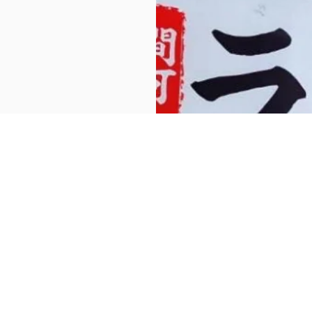
販機。
けます。