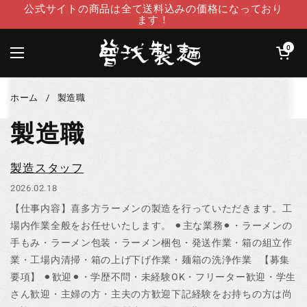
コンテンツへスキップ
公式サイトの商品は全て送料込みの価格になっており
ます！
カートを開
0
メニューを開く
ホーム
/
製造職
製造職
製造スタッフ
2026.02.18
【仕事内容】喜多方ラーメンの製造を行っていただきます。工
場内作業全般をお任せいたします。 ⚫︎主な業務⚫︎・ラーメンの
手もみ・ラーメン包装・ラーメン梱包・発送作業・箱の組立作
業・工場内清掃・箱の上げ下げ作業・麺箱の洗浄作業 【募集
要項】 ⚫︎歓迎⚫︎・学歴不問・未経験OK・フリーター歓迎・学生
さん歓迎・主婦の方・主夫の方歓迎下記経験をお持ちの方は尚