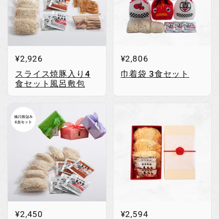
¥2,926
¥2,806
スライス焼豚入り4
巾着袋 3食セット
食セット風呂敷包
¥2,450
¥2,594