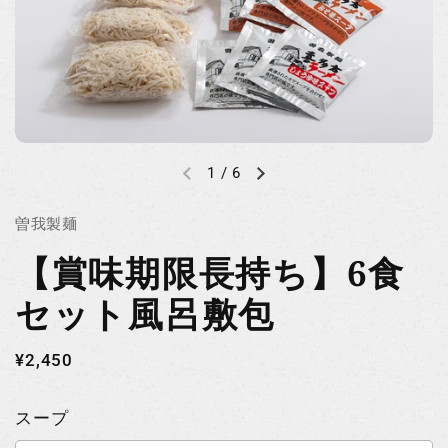
1
/
6
曽我製麺
【賞味期限長持ち】6食
セット風呂敷包
¥2,450
スープ