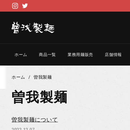
コンテンツへスキップ
Instagram
Twitter
ホーム
商品一覧
業務用麺販売
店舗情報
ホーム
/
曽我製麺
曽我製麺
曽我製麺について
2022.12.07